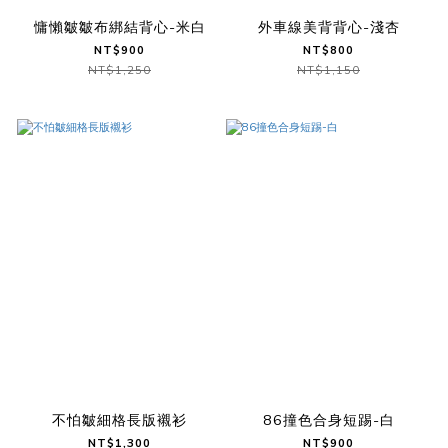
慵懶皺皺布綁結背心-米白
外車線美背背心-淺杏
NT$900
NT$800
NT$1,250
NT$1,150
不怕皺細格長版襯衫
86撞色合身短踢-白
NT$1,300
NT$900