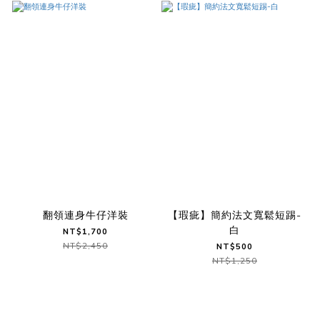
翻領連身牛仔洋裝
【瑕疵】簡約法文寬鬆短踢-
白
NT$1,700
NT$2,450
NT$500
NT$1,250