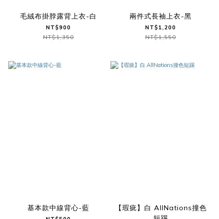
毛絨布掛脖露背上衣-白
兩件式長袖上衣-黑
NT$900
NT$1,200
NT$1,350
NT$1,550
基本款中線背心-藍
【瑕疵】白 AllNations撞色
短踢