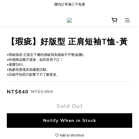
國內訂單滿三千免運
現貨快速出貨∣Ready to Ship
現貨快速出貨∣Ready to Ship
【瑕疵】好版型 正肩短袖T恤-黃
▪️瑕疵描述:正面左下襬內側破洞及縫線不平整(如圖)。
▪️特價商品概不退換，如同意再下訂！
▪️運費$80。
▪️無參與賣場其他優惠活動。
▪️詳細平拍照片點擊下方了解更多。
NT$840
NT$1,050
Sold Out
Notify When in Stock
Add to Wishlist