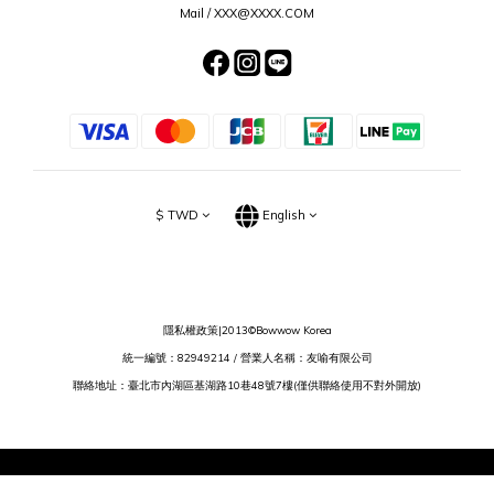
Mail / XXX@XXXX.COM
$
TWD
English
隱私權政策
|2013©Bowwow Korea
統一編號：82949214 / 營業人名稱：友喻有限公司
聯絡地址：臺北市內湖區基湖路10巷48號7樓(僅供聯絡使用不對外開放)