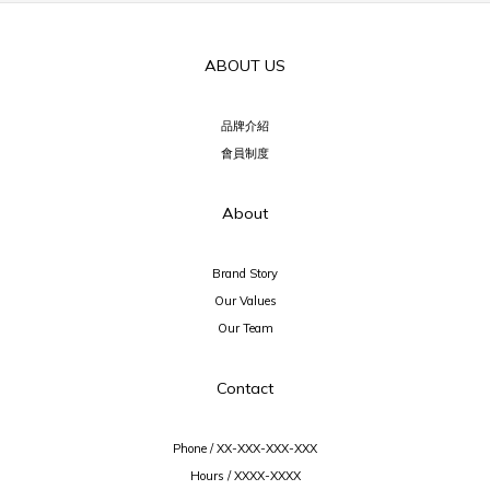
ABOUT US
品牌介紹
會員制度
About
Brand Story
Our Values
Our Team
Contact
Phone / XX-XXX-XXX-XXX
Hours / XXXX-XXXX