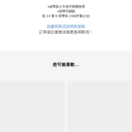
▪皮帶及小方包可拆開使用
▪背帶可調節
長 14 寬 9 背帶長 106(平量公分)
請參照商店說明與規範
訂單成立後無法做更改與取消！
您可能喜歡...