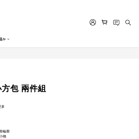
品✨
立即購買
小方包 兩件組
更多
形輪廓
小物