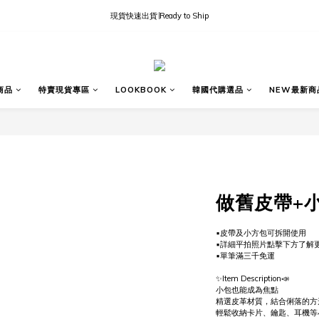
現貨快速出貨∣Ready to Ship
現貨快速出貨∣Ready to Ship
國內訂單滿三千免運
現貨快速出貨∣Ready to Ship
商品
特賣現貨專區
LOOKBOOK
韓國代購選品
NEW最新商
做舊皮帶+
▪皮帶及小方包可拆開使用
▪詳細平拍照片點擊下方了解
▪單筆滿三千免運
✨Item Description📣
小包也能成為焦點
精選皮革材質，結合俐落的方
輕鬆收納卡片、鑰匙、耳機等