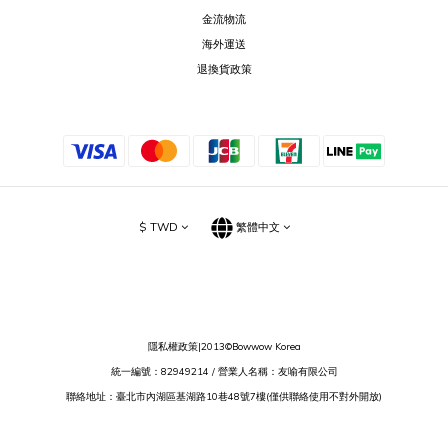
金流物流
海外運送
退換貨政策
$
TWD
繁體中文
隱私權政策
|2013©Bowwow Korea
統一編號：82949214 / 營業人名稱：友喻有限公司
聯絡地址：臺北市內湖區基湖路10巷48號7樓(僅供聯絡使用不對外開放)