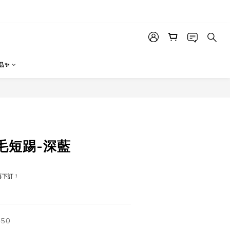
品✨
立即購買
毛短踢-深藍
再下訂！
550