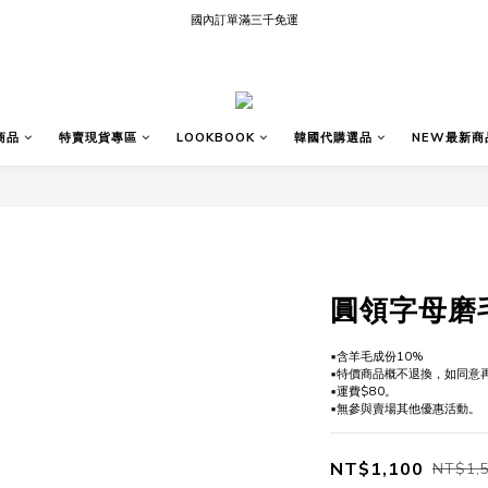
現貨快速出貨∣Ready to Ship
現貨快速出貨∣Ready to Ship
商品
特賣現貨專區
LOOKBOOK
韓國代購選品
NEW最新商
圓領字母磨
▪含羊毛成份10%
▪️特價商品概不退換，如同意
▪️運費$80。
▪️無參與賣場其他優惠活動。
NT$1,100
NT$1,