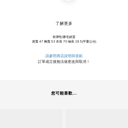
了解更多
有彈性/磨毛材質
肩寬 47 胸寬 53 衣長 70 袖長 19.5(平量公分)
請參照商店說明與規範
訂單成立後無法做更改與取消！
您可能喜歡...