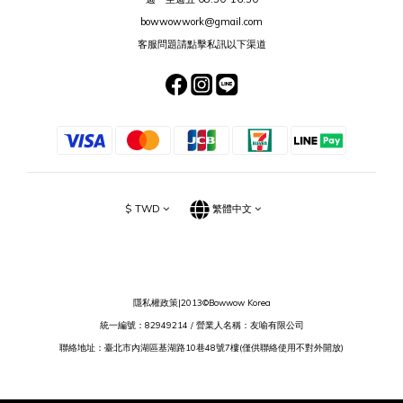
bowwowwork@gmail.com
客服問題請點擊私訊以下渠道
$
TWD
繁體中文
隱私權政策
|2013©Bowwow Korea
統一編號：82949214 / 營業人名稱：友喻有限公司
聯絡地址：臺北市內湖區基湖路10巷48號7樓(僅供聯絡使用不對外開放)