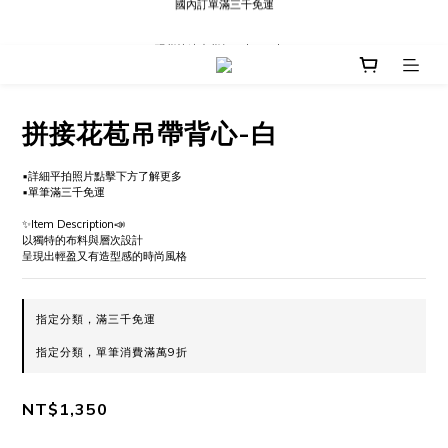
現貨快速出貨∣Ready to Ship
現貨快速出貨∣Ready to Ship
拼接花苞吊帶背心-白
▪詳細平拍照片點擊下方了解更多
▪單筆滿三千免運
✨Item Description📣
以獨特的布料與層次設計
呈現出輕盈又有造型感的時尚風格
指定分類，滿三千免運
指定分類，單筆消費滿萬9折
NT$1,350