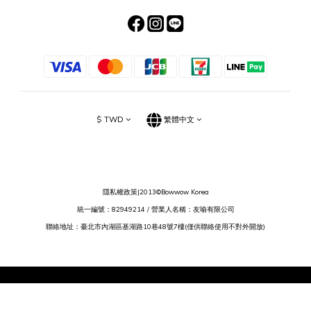
$
TWD
繁體中文
隱私權政策
|2013©Bowwow Korea
統一編號：82949214 / 營業人名稱：友喻有限公司
聯絡地址：臺北市內湖區基湖路10巷48號7樓(僅供聯絡使用不對外開放)
立即購買