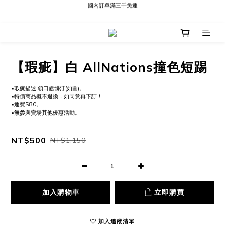
國內訂單滿三千免運
現貨快速出貨∣Ready to Ship
現貨快速出貨∣Ready to Ship
【瑕疵】白 AllNations撞色短踢
▪️瑕疵描述:領口處髒汙(如圖)。
▪️特價商品概不退換，如同意再下訂！
▪️運費$80。
▪️無參與賣場其他優惠活動。
NT$500
NT$1,150
加入購物車
立即購買
加入追蹤清單