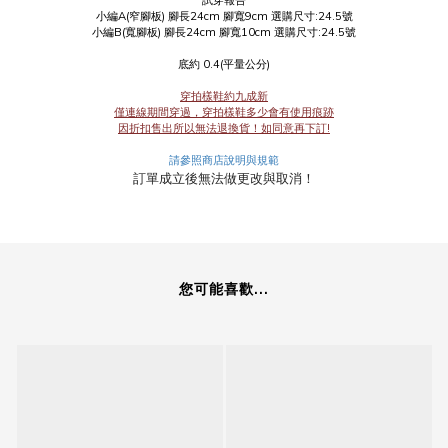
小編A(窄腳板) 腳長24cm 腳寬9cm 選購尺寸:24.5號
小編B(寬腳板) 腳長24cm 腳寬10cm 選購尺寸:24.5號
底約 0.4(平量公分)
穿拍樣鞋約九成新
僅連線期間穿過，穿拍樣鞋多少會有使用痕跡
因折扣售出所以無法退換貨！如同意再下訂!
請參照商店說明與規範
訂單成立後無法做更改與取消！
您可能喜歡...