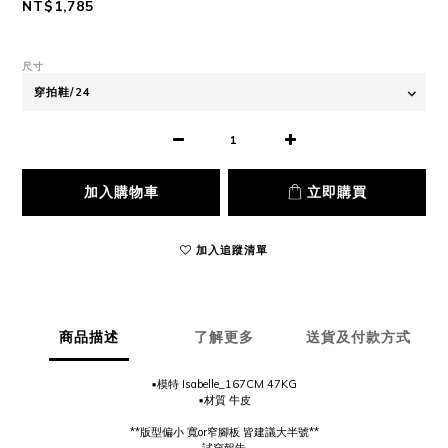
NT$1,785
尺寸
加入購物車
立即購買
加入追蹤清單
商品描述
了解更多
送貨及付款方式
▪️模特 Isabelle_167CM 47KG
▪️材質 牛皮
**版型偏小 寬or窄腳板 皆建議大半號**
試穿報告