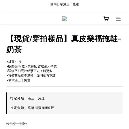
國內訂單滿三千免運
現貨快速出貨∣Ready to Ship
現貨快速出貨∣Ready to Ship
【現貨/穿拍樣品】真皮樂福拖鞋-
奶茶
▪️材質 牛皮
▪️版型偏小 寬or窄腳板 皆建議大半號
▪️詳細平拍照片點擊下方了解更多
▪️特價商品概不退換，如同意再下訂！
▪️單筆滿三千免運
指定分類，滿三千免運
指定分類，單筆消費滿萬9折
NT$2,100