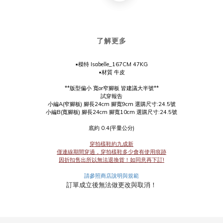
了解更多
▪️模特 Isabelle_167CM 47KG
▪️材質 牛皮
**版型偏小 寬or窄腳板 皆建議大半號**
試穿報告
小編A(窄腳板) 腳長24cm 腳寬9cm 選購尺寸:24.5號
小編B(寬腳板) 腳長24cm 腳寬10cm 選購尺寸:24.5號
底約 0.4(平量公分)
穿拍樣鞋約九成新
僅連線期間穿過，穿拍樣鞋多少會有使用痕跡
因折扣售出所以無法退換貨！如同意再下訂!
請參照商店說明與規範
訂單成立後無法做更改與取消！