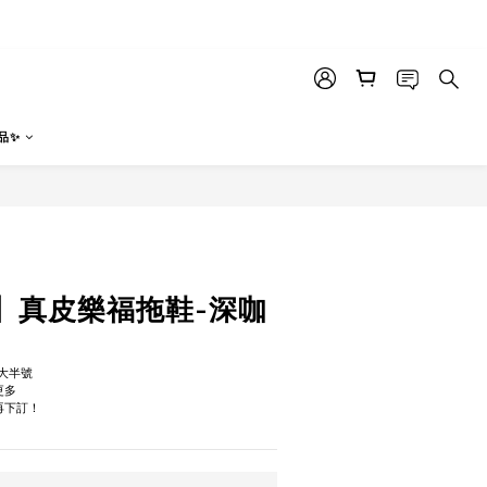
品✨
立即購買
】真皮樂福拖鞋-深咖
議大半號
更多
再下訂！