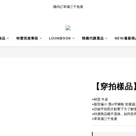
現貨快速出貨∣Ready to Ship
現貨快速出貨∣Ready to Ship
商品
特賣現貨專區
LOOKBOOK
韓國代購選品
NEW最新商
【穿拍樣品
▪️材質 牛皮
▪️版型偏小 寬or窄腳板 皆建
▪️詳細平拍照片點擊下方了解
▪️特價商品概不退換，如同意
▪️單筆滿三千免運