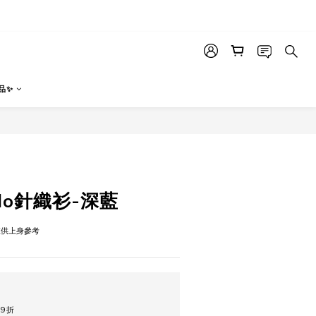
品✨
立即購買
lo針織衫-深藍
，僅供上身參考
9折