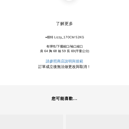
了解更多
▪️模特 Lizzy_170CM 52KG
有彈性/下擺縮口/袖口縮口
肩 64 胸 68 袖 59 長 69(平量公分)
請參照商店說明與規範
訂單成立後無法做更改與取消！
您可能喜歡...