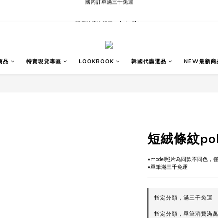
現貨快速出貨∣Ready to Ship
現貨快速出貨∣Ready to Ship
商品
特賣現貨專區
LOOKBOOK
韓國代購選品
NEW最新商
短絨條紋po
▪️model照片為同款不同色
▪️單筆滿三千免運
指定分類，滿三千免運
指定分類，單筆消費滿萬