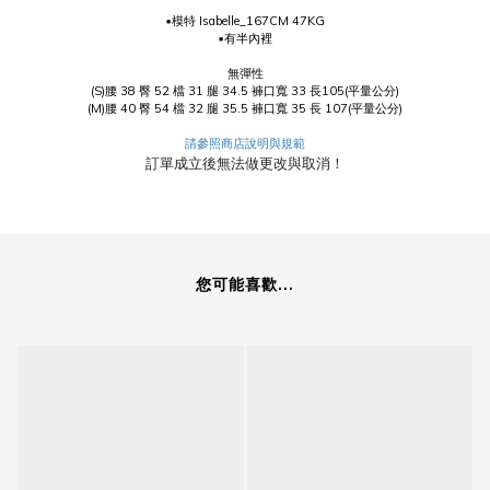
▪️模特 Isabelle_167CM 47KG
▪️有半內裡
無彈性
(S)腰 38 臀 52 檔 31 腿 34.5 褲口寬 33 長105(平量公分)
(M)腰 40 臀 54 檔 32 腿 35.5 褲口寬 35 長 107(平量公分)
請參照商店說明與規範
訂單成立後無法做更改與取消！
您可能喜歡...