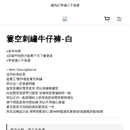
國內訂單滿三千免運
現貨快速出貨∣Ready to Ship
現貨快速出貨∣Ready to Ship
簍空刺繡牛仔褲-白
▪️有半內裡
▪️詳細平拍照片點擊下方了解更多
▪️單筆滿三千免運
✨Item Description📣
這件好美好美
超重工!整件都是簍空刺繡
穿出去一定會被問爆
版型是屬於寬管直筒 所以很修飾腿型 
比起廓型或是彎刀版型 這種就是會偏知性一點
所以正式一點搭襯衫上班穿或是休閒穿都很適合
褲子裡面是有內裡短褲 所以不用擔心會漏
夏天想美又怕熱的真的要買這一件
而且這種設計款 簡單搭配背心,素tee時髦感也會很強!老錢風的鬆弛感!
指定分類，滿三千免運