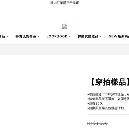
現貨快速出貨∣Ready to Ship
現貨快速出貨∣Ready to Ship
商品
特賣現貨專區
LOOKBOOK
韓國代購選品
NEW最新商
【穿拍樣品
▪️瑕疵描述:model穿拍樣品
▪️特價商品概不退換，如同意
▪️運費$80。
▪️無參與賣場其他優惠活動。
NT$1,150