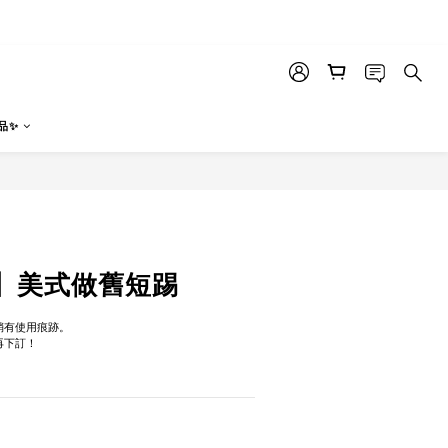
品✨
立即購買
】美式做舊短踢
，稍有使用痕跡。
再下訂！