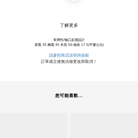
了解更多
有彈性/袖口反摺設計
肩寬 35 胸寬 45 衣長 56 袖長 17.5(平量公分)
請參照商店說明與規範
訂單成立後無法做更改與取消！
您可能喜歡...