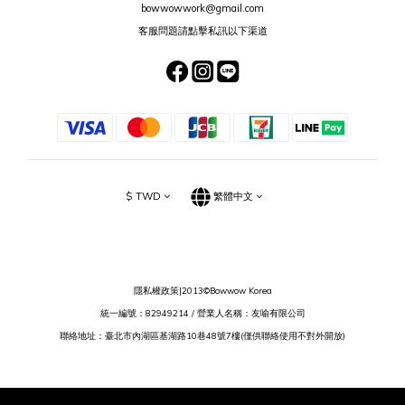
bowwowwork@gmail.com
客服問題請點擊私訊以下渠道
$
TWD
繁體中文
隱私權政策
|2013©Bowwow Korea
統一編號：82949214 / 營業人名稱：友喻有限公司
聯絡地址：臺北市內湖區基湖路10巷48號7樓(僅供聯絡使用不對外開放)