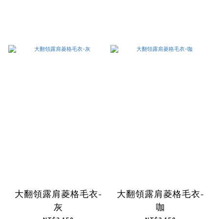
大翻領露肩菱格毛衣-
大翻領露肩菱格毛衣-
灰
咖