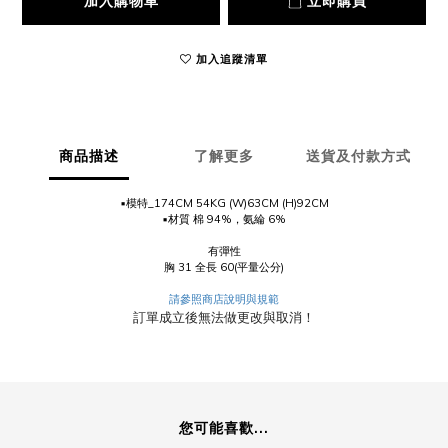
加入購物車
立即購買
加入追蹤清單
商品描述
了解更多
送貨及付款方式
▪️模特_174CM 54KG (W)63CM (H)92CM
▪️材質 棉 94%，氨綸 6%
有彈性
胸 31 全長 60(平量公分)
請參照商店說明與規範
訂單成立後無法做更改與取消！
您可能喜歡...