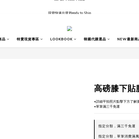
現貨快速出貨∣Ready to Ship
現貨快速出貨∣Ready to Ship
國內訂單滿三千免運
現貨快速出貨∣Ready to Ship
商品
特賣現貨專區
LOOKBOOK
韓國代購選品
NEW最新商
高磅膝下貼
▪️詳細平拍照片點擊下方了解
▪️單筆滿三千免運
指定分類，滿三千免運
指定分類，單筆消費滿萬