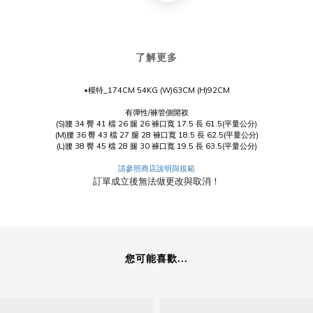
了解更多
▪️模特_174CM 54KG (W)63CM (H)92CM
有彈性/褲管側開衩
(S)腰 34 臀 41 檔 26 腿 26 褲口寬 17.5 長 61.5(平量公分)
(M)腰 36 臀 43 檔 27 腿 28 褲口寬 18.5 長 62.5(平量公分)
(L)腰 38 臀 45 檔 28 腿 30 褲口寬 19.5 長 63.5(平量公分)
請參照商店說明與規範
訂單成立後無法做更改與取消！
您可能喜歡...