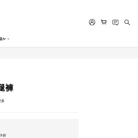
品✨
立即購買
腿褲
更多
9折