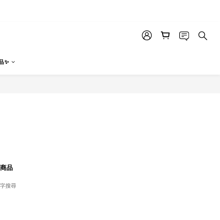
品✨
商品
字搜尋