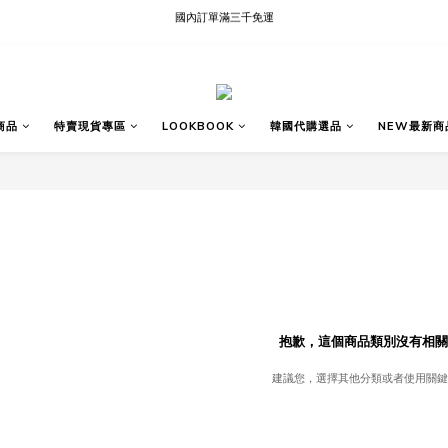
國內訂單滿三千免運
現貨快速出貨∣Ready to Ship
現貨快速出貨∣Ready to Ship
商品
特賣現貨專區
LOOKBOOK
韓國代購選品
NEW最新商
抱歉，這個商品類別沒有相關
建議您，選擇其他分類或者使用關鍵