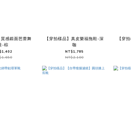
】質感鍛面芭蕾舞
【穿拍樣品】真皮樂福拖鞋-深
【穿拍
鞋-棕
咖
$1,402
NT$1,785
$1,650
NT$2,100