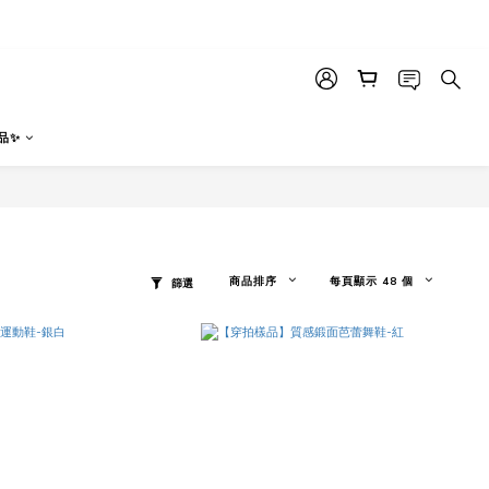
品✨
商品排序
每頁顯示 48 個
篩選