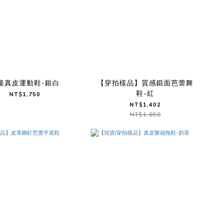
接真皮運動鞋-銀白
【穿拍樣品】質感鍛面芭蕾舞
鞋-紅
NT$1,750
NT$1,402
NT$1,650