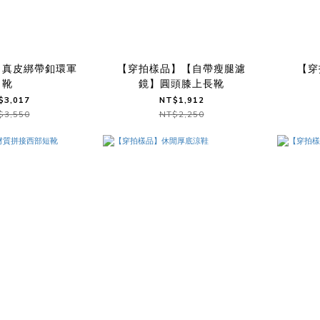
】真皮綁帶釦環軍
【穿拍樣品】【自帶瘦腿濾
【穿
靴
鏡】圓頭膝上長靴
$3,017
NT$1,912
$3,550
NT$2,250