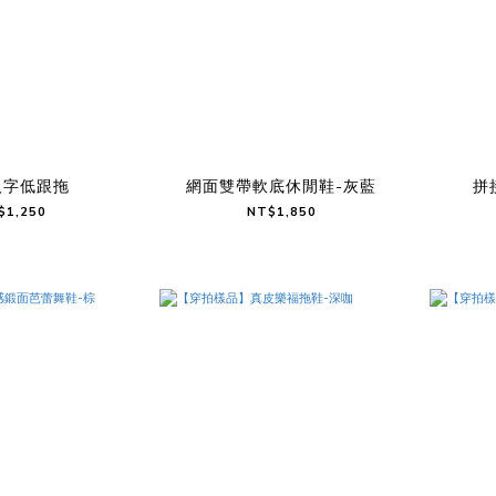
人字低跟拖
網面雙帶軟底休閒鞋-灰藍
拼
$1,250
NT$1,850