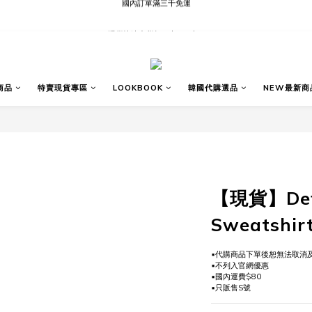
現貨快速出貨∣Ready to Ship
現貨快速出貨∣Ready to Ship
商品
特賣現貨專區
LOOKBOOK
韓國代購選品
NEW最新商
【現貨】Defi
Sweatshir
▪代購商品下單後恕無法取消
▪不列入官網優惠
▪國內運費$80
▪只販售S號