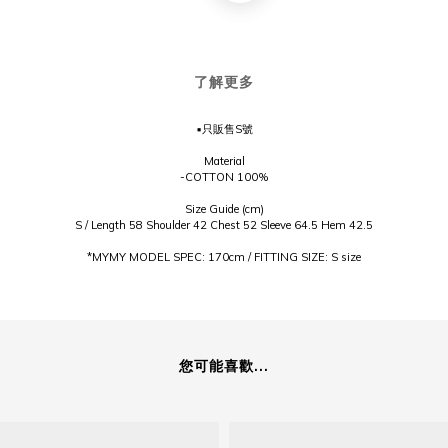
了解更多
▪只販售S號
Material
-COTTON 100%
Size Guide (cm)
S / Length 58 Shoulder 42 Chest 52 Sleeve 64.5 Hem 42.5
*MYMY MODEL SPEC: 170cm / FITTING SIZE: S size
您可能喜歡...