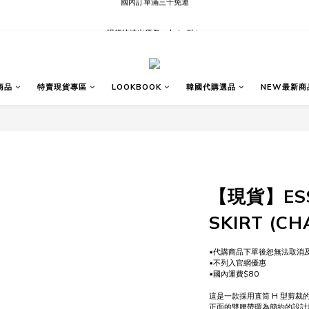
現貨快速出貨∣Ready to Ship
現貨快速出貨∣Ready to Ship
國內訂單滿三千免運
現貨快速出貨∣Ready to Ship
商品
特賣現貨專區
LOOKBOOK
韓國代購選品
NEW最新商
【現貨】ESS
SKIRT (C
▪代購商品下單後恕無法取消
▪不列入官網優惠
▪國內運費$80
這是一款採用直筒 H 型剪裁
正面的雙腰帶環為簡約的設計