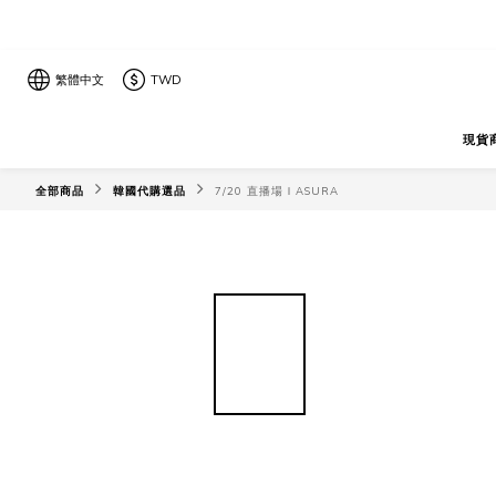
繁體中文
TWD
現貨
全部商品
韓國代購選品
7/20 直播場ＩASURA