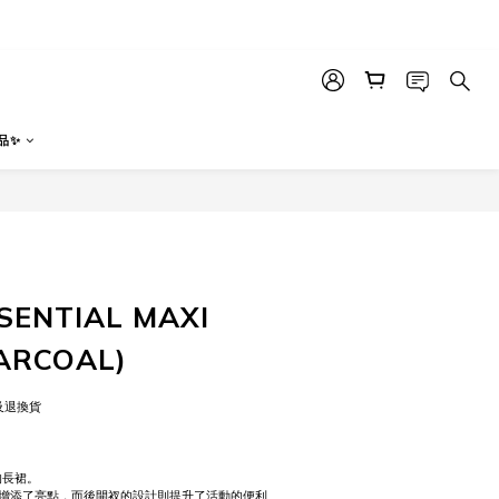
品✨
立即購買
ENTIAL MAXI
HARCOAL)
及退換貨
的長裙。
增添了亮點，而後開衩的設計則提升了活動的便利