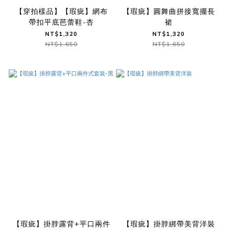
【穿拍樣品】【瑕疵】網布
【瑕疵】圓舞曲拼接寬擺長
帶扣平底芭蕾鞋-杏
裙
NT$1,320
NT$1,320
NT$1,650
NT$1,650
【瑕疵】掛脖露背+平口兩件
【瑕疵】掛脖綁帶美背洋裝