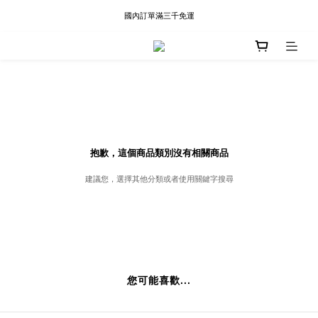
國內訂單滿三千免運
現貨快速出貨∣Ready to Ship
現貨快速出貨∣Ready to Ship
抱歉，這個商品類別沒有相關商品
建議您，選擇其他分類或者使用關鍵字搜尋
您可能喜歡...