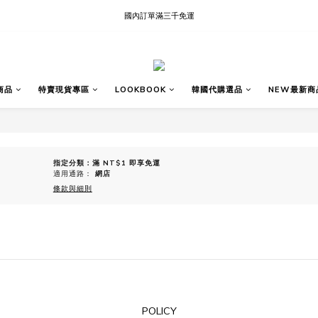
現貨快速出貨∣Ready to Ship
國內訂單滿三千免運
現貨快速出貨∣Ready to Ship
商品
特賣現貨專區
LOOKBOOK
韓國代購選品
NEW最新商
指定分類：滿 NT$1 即享免運
適用通路：
網店
條款與細則
POLICY