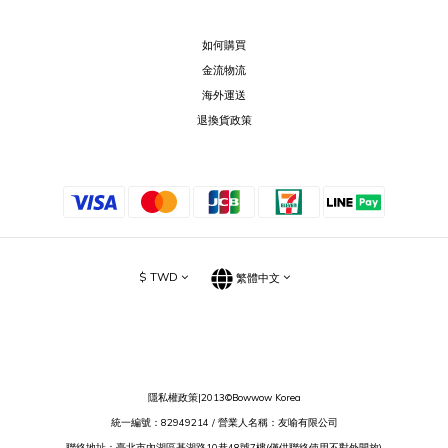
如何購買
金流物流
海外運送
退換貨政策
$
TWD
繁體中文
隱私權政策
|2013©Bowwow Korea
統一編號：82949214 / 營業人名稱：友喻有限公司
聯絡地址：臺北市內湖區基湖路10巷48號7樓(僅供聯絡使用不對外開放)