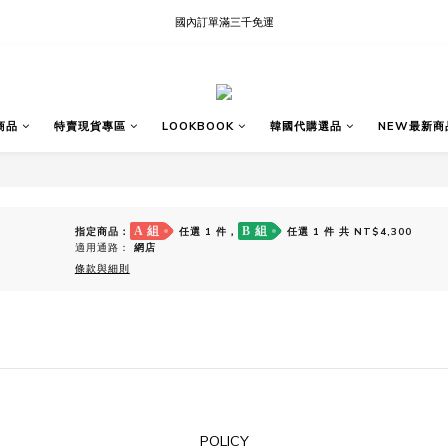
國內訂單滿三千免運
現貨快速出貨∣Ready to Ship
現貨快速出貨∣Ready to Ship
商品
特賣現貨專區
LOOKBOOK
韓國代購選品
NEW最新商
A 組
B 組
指定商品：
任選 1 件，
任選 1 件 共 NT$4,300
適用通路：
網店
條款與細則
POLICY