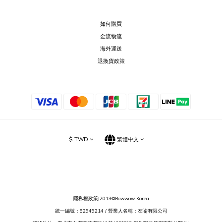
如何購買
金流物流
海外運送
退換貨政策
$
TWD
繁體中文
隱私權政策
|2013©Bowwow Korea
統一編號：82949214 / 營業人名稱：友喻有限公司