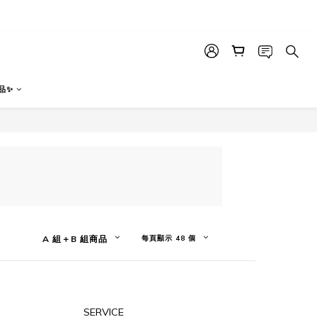
品✨
A 組＋B 組商品
每頁顯示 48 個
SERVICE