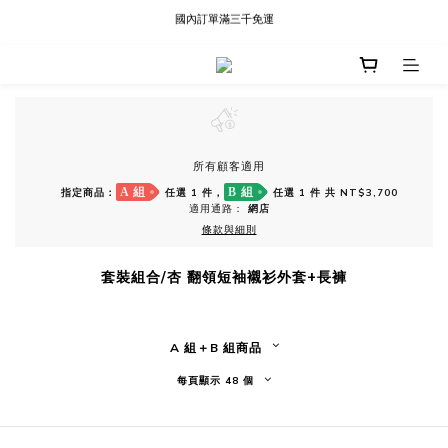
國內訂單滿三千免運
現貨快速出貨∣Ready to Ship
現貨快速出貨∣Ready to Ship
所有顧客適用
A 組
B 組
指定商品：
任選 1 件，
任選 1 件 共 NT$3,700
適用通路：
網店
條款與細則
套裝組合/杏 翻領短袖襯衫外套+長褲
A 組＋B 組商品
每頁顯示 48 個