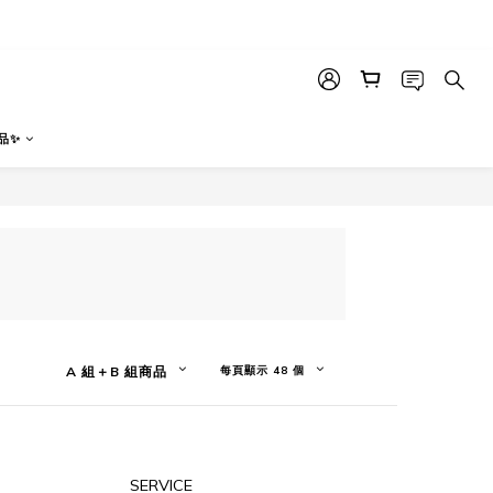
品✨
A 組＋B 組商品
每頁顯示 48 個
SERVICE