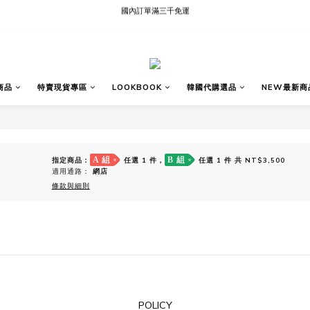
國內訂單滿三千免運
現貨快速出貨∣Ready to Ship
現貨快速出貨∣Ready to Ship
商品
特賣現貨專區
LOOKBOOK
韓國代購選品
NEW最新商
A 組
B 組
指定商品：
任選 1 件，
任選 1 件 共 NT$3,500
適用通路：
網店
條款與細則
POLICY