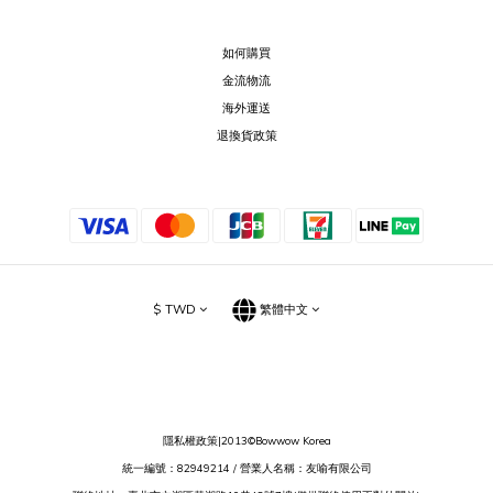
如何購買
金流物流
海外運送
退換貨政策
$
TWD
繁體中文
隱私權政策
|2013©Bowwow Korea
統一編號：82949214 / 營業人名稱：友喻有限公司